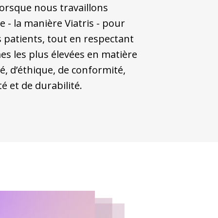
rsque nous travaillons
veau de performance…
 - la manière Viatris - pour
estions importantes :
es patients, tout en respectant
L?
es les plus élevées en matière
mes, que pouvons-nous réaliser ?
té, d’éthique, de conformité,
té et de durabilité.
HIEVING SUCCESS?
er de réussir ?
F?
otre mission ?
t des points de vue de tous au sein de Viatris
ujourd’hui…
end unique – notre recette secrète – c’est de
 Viatris.