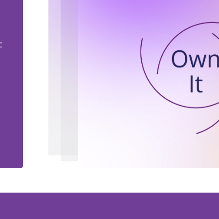
DEFINING
OUR
EXPECTATIONS
FOR
1:27 - 1:30
EXPECTATIONS OF OURSELVES AND
1:31 - 1:35
Aujourd’hui, nous franchissons un
1:28 - 1:35
c
les Uns envers les Autres pour co
ensemble.
OWN IT
1:36 - 1:42
ÊTRE IMPLIQUÉS
1:36 - 1:37
Nous agissons de façon responsable
1:38 - 1:42
BE REAL
1:43 - 1:47
ÊTRE VRAIS
1:43 - 1:44
Nous sommes authentiques, sincèr
1:44 - 1:47
STAY AGILE
1:48 - 1:54
ÊTRE AGILES
1:48 - 1:49
Nous nous adaptons rapidement, en
1:50 - 1:54