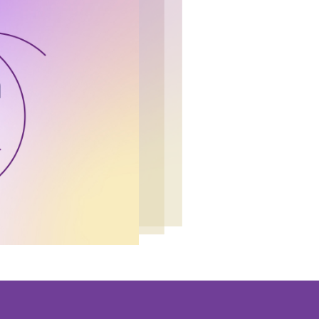
 HOW WE WORK
TOGETHER
 EACH OTHER
e étape majeure en définissant nos ATTENTES
mprendre COMMENT mieux travailler
, courageuse et nous relevons les défis.
es et pragmatiques.
courageons la diversité des points de vue