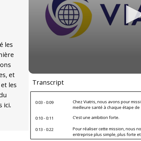
é les
nière
ions
s, et
0
seconds
Transcript
et les
of
0
 du
seconds
Volume
90%
Chez Viatris, nous avons pour miss
0:03 - 0:09
ici.
meilleure santé à chaque étape de 
C’est une ambition forte.
0:10 - 0:11
Pour réaliser cette mission, nous 
0:13 - 0:22
entreprise plus simple, plus forte 
axée sur la performance, et inclusiv